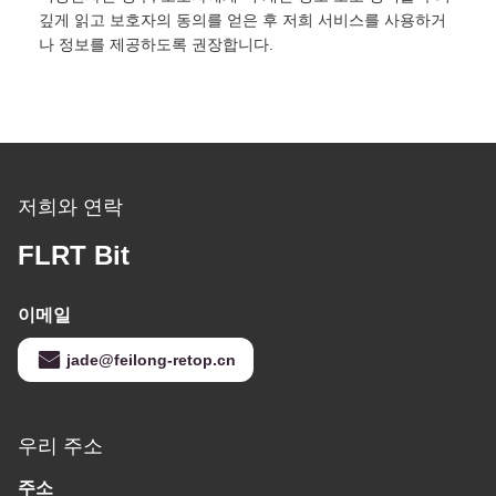
깊게 읽고 보호자의 동의를 얻은 후 저희 서비스를 사용하거
나 정보를 제공하도록 권장합니다.
저희와 연락
FLRT Bit
이메일
jade@feilong-retop.cn
우리 주소
주소