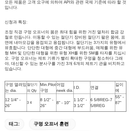
모든 제품은 고객 요구에 의하여 API와 관련 국제 기준에 따라 할 것
입니다.
신청과 특징:
조정 직경 구멍 오프너의 몸은 최대 힘을 위한 거친 열처리 합금 강
철로 만듭니다. 이동할 수 있는 절단기 장비된 절단기 팔은 몸에, 표
면에 내마모강을 용접되고 용접됩니다. 절단기는 3가지의 유형에서
유효합니다: 단단한 대형에 중간 대형에 부드러움, 매체를 위한 유
형 MH 및 단단한 대형을 위한 유형 XH를 위한 SM를 타자를 치십시
오. 구멍 오프너는 제트 기류가 빨리 확대한 구멍을 청소하다 그래
야, 대신할 수 있는 분사구를 가진 3개 6개의 제트기 관을 비치하고
있습니다.
구멍 열려있
Min.Pilot
어업
길이
절단기
I.D.
연결
는 dia.
구멍
neek dia.
에
의 Qty
55" -
12 1/4" -
8 1/2” -
1 1/2” -
6 5/8REG-7
8" - 10"
87"
3 4
26"
26"
3 1/2”
5/8REG
태그:
구멍 오프너 훈련