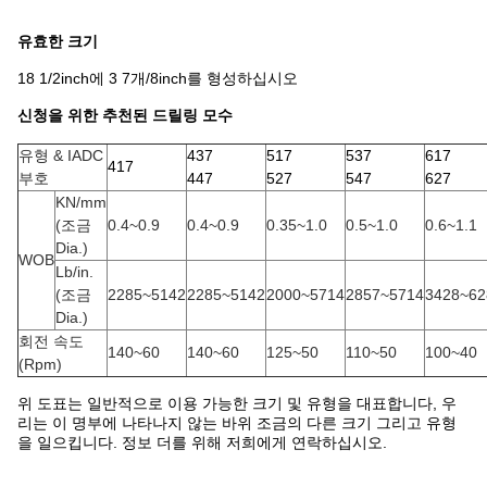
유효한 크기
18 1/2inch에 3 7개/8inch를 형성하십시오
신청을 위한 추천된 드릴링 모수
유형 & IADC
437
517
537
617
417
부호
447
527
547
627
KN/mm
(조금
0.4~0.9
0.4~0.9
0.35~1.0
0.5~1.0
0.6~1.1
Dia.)
WOB
Lb/in.
(조금
2285~5142
2285~5142
2000~5714
2857~5714
3428~62
Dia.)
회전 속도
140~60
140~60
125~50
110~50
100~40
(Rpm)
위 도표는 일반적으로 이용 가능한 크기 및 유형을 대표합니다, 우
리는 이 명부에 나타나지 않는 바위 조금의 다른 크기 그리고 유형
을 일으킵니다. 정보 더를 위해 저희에게 연락하십시오.