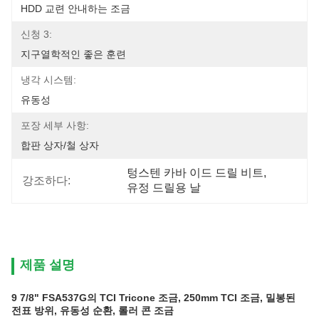
HDD 교련 안내하는 조금
신청 3:
지구열학적인 좋은 훈련
냉각 시스템:
유동성
포장 세부 사항:
합판 상자/철 상자
텅스텐 카바 이드 드릴 비트
, 
강조하다:
유정 드릴용 날
제품 설명
9 7/8" FSA537G의 TCI Tricone 조금, 250mm TCI 조금, 밀봉된
전표 방위, 유동성 순환, 롤러 콘 조금