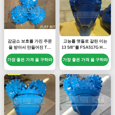
감금소 보호를 가진 주문
고능률 맷돌로 갈린 이는
을 받아서 만들어진 TCI
13 5/8"를 FSA517G HDD
Tricone 조금 고무에 의하
드릴링 공구 API-7-1 기준
가장 좋은 가격 을 구하라
여 밀봉되는 롤러 베어링
가장 좋은 가격 을 구하라
물었습니다