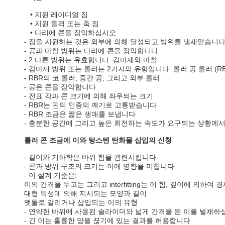
• 지원 레이디얼 짐
• 지원 돌격 또는 축 짐
• 다리에 콘을 장악하십시오
- 짐을 지원하는 것은 외부에 의해 달성되고 방위를 냄새맡습니
- 공과 마찰 방위는 다리에 콘을 장악합니다
- 2 다른 방위는 유효합니다: 감마재와 마찰
- 감마재 방위 또는 롤러는 2가지의 유형입니다: 롤러 공 롤러 (RB
- RBR의 코 롤러; 중간 공; 그리고 외부 롤러
- 공은 콘을 장악합니다
- 전표 각과 콘 크기에 의해 좌우되는 크기
- RBR는 핀의 인종의 깨기로 고통받습니다
- RBR 조금은 짧은 생애를 보냅니다
- 충분한 공간에 그리고 높은 회전하는 속도가 요구되는 상황에서 
롤러 콘 조금에 이와 텅스텐 탄화물 삽입의 신청
-
길이와 기하학은 바위 힘을 관련시킵니다
- 콘과 방위 구조의 크기는 이에 영향을 미칩니다
- 이 설계 기준은:
이의 간격을 두고는 그리고 interfitting는 이 힘, 깊이에 의하
대형 특성에 의해 지시되는 모양과 길이
맷돌로 갈리거나 삽입되는 이의 유형
- 연약한 바위에 사용된 슬라이더와 넓게 간격을 둔 이를 벌채하
- 긴 이는 훌륭한 양을 끊기에 있는 결과를 허용합니다