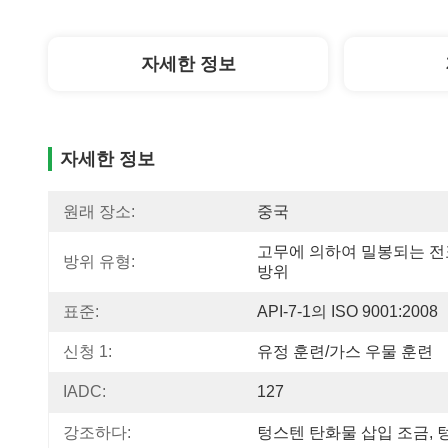
자세한 정보
자세한 정보
원래 장소:
중국
고무에 의하여 밀봉되는 전
방위 유형:
방위
표준:
API-7-1의 ISO 9001:2008
신청 1:
유정 훈련/가스 우물 훈련
IADC:
127
강조하다:
텅스텐 탄화물 삽입 조금
, 