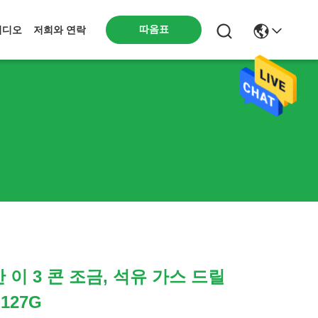
따옴표
비디오
저희와 연락
 선반 이 3 콘 조금, 석유 가스 드릴
G127G