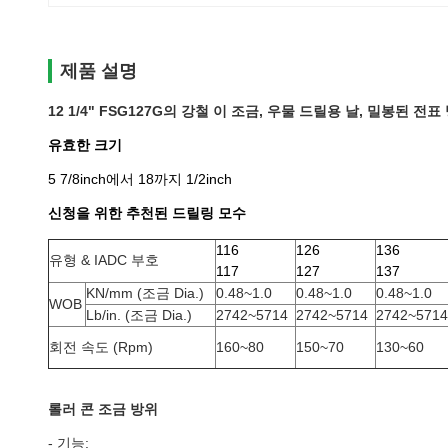
제품 설명
12 1/4" FSG127G의 강철 이 조금, 우물 드릴용 날, 밀봉된 전표 방
유효한 크기
5 7/8inch에서 18까지 1/2inch
신청을 위한 추천된 드릴링 모수
116
126
136
유형 & IADC 부호
117
127
137
KN/mm (조금 Dia.)
0.48~1.0
0.48~1.0
0.48~1.0
WOB
Lb/in. (조금 Dia.)
2742~5714
2742~5714
2742~5714
회전 속도 (Rpm)
160~80
150~70
130~60
롤러 콘 조금 방위
-
기능: