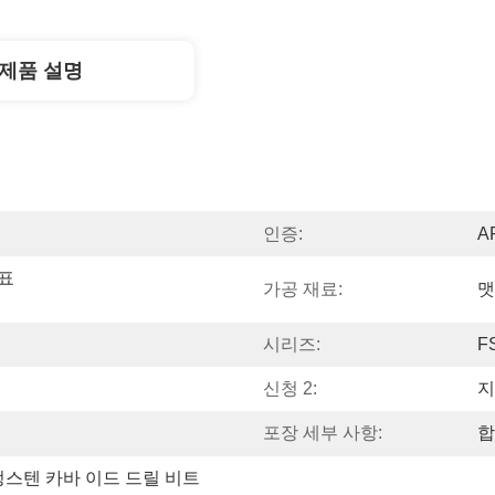
제품 설명
인증:
AP
표 
가공 재료:
맷
시리즈:
F
신청 2:
지
포장 세부 사항:
합
텅스텐 카바 이드 드릴 비트