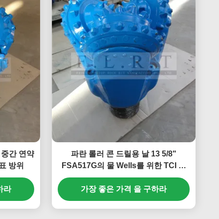
조금 중간 연약
파란 롤러 콘 드릴용 날 13 5/8"
표 방위
FSA517G의 물 Wells를 위한 TCI 드
릴용 날
하라
가장 좋은 가격 을 구하라