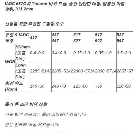
IADC 637G의 Tricone 바위 조금, 중간 단단한 대형, 밀봉된 마찰
방위, 311.2mm
신청을 위한 추천된 드릴링 모수
유형 & IADC
437
517
517
537
417
부호
447
527
527
547
KN/mm
(조금
0.4~0.9
0.4~0.9
0.35~1.0
0.35~1.0
0.5~1.0
Dia.)
WOB
Lb/in.
(조금
2285~5142
2285~5142
2000~5714
2000~5714
2857~5
Dia.)
회전 속도
140~60
240~70
125~50
~60
110~50
(Rpm)
롤러 콘 조금 방위 집합
전표 방위 조금에는 롤러 베어링이 없습니다.
콘은 전표에 직접 거치됩니다.