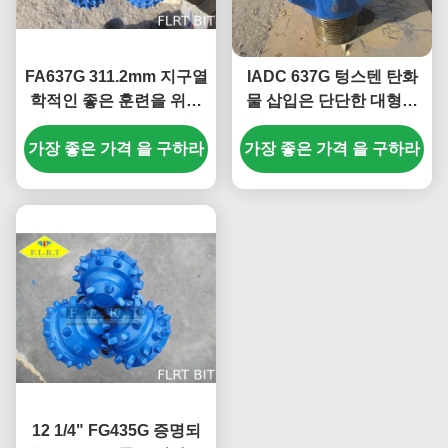
FA637G 311.2mm 지구열
IADC 637G 텅스텐 탄화
학적인 좋은 훈련을 위한
물 삽입은 단단한 대형을
Tricone 바위 조금/바위
위한 광업 공구 부속을 물
가장 좋은 가격 을 구하라
롤러 조금
가장 좋은 가격 을 구하라
었습니다
12 1/4" FG435G 증명되