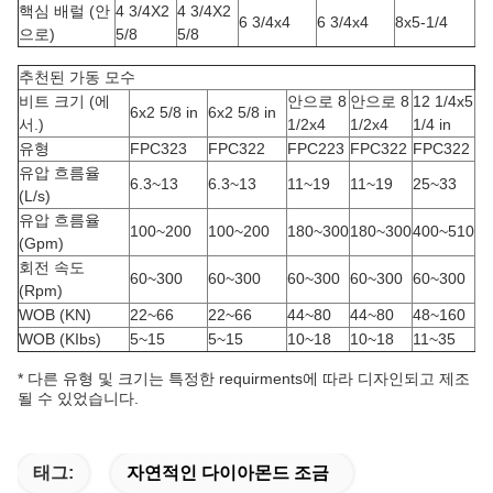
핵심 배럴 (안
4 3/4X2
4 3/4X2
6 3/4x4
6 3/4x4
8x5-1/4
으로)
5/8
5/8
추천된 가동 모수
비트 크기 (에
안으로 8
안으로 8
12 1/4x5
6x2 5/8 in
6x2 5/8 in
서.)
1/2x4
1/2x4
1/4 in
유형
FPC323
FPC322
FPC223
FPC322
FPC322
유압 흐름율
6.3~13
6.3~13
11~19
11~19
25~33
(L/s)
유압 흐름율
100~200
100~200
180~300
180~300
400~510
(Gpm)
회전 속도
60~300
60~300
60~300
60~300
60~300
(Rpm)
WOB (KN)
22~66
22~66
44~80
44~80
48~160
WOB (KIbs)
5~15
5~15
10~18
10~18
11~35
* 다른 유형 및 크기는 특정한 requirments에 따라 디자인되고 제조
될 수 있었습니다.
태그:
자연적인 다이아몬드 조금