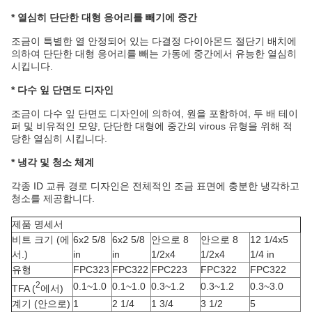
* 열심히 단단한 대형 응어리를 빼기에 중간
조금이 특별한 열 안정되어 있는 다결정 다이아몬드 절단기 배치에
의하여 단단한 대형 응어리를 빼는 가동에 중간에서 유능한 열심히
시킵니다.
* 다수 잎 단면도 디자인
조금이 다수 잎 단면도 디자인에 의하여, 원을 포함하여, 두 배 테이
퍼 및 비유적인 모양, 단단한 대형에 중간의 virous 유형을 위해 적
당한 열심히 시킵니다.
* 냉각 및 청소 체계
각종 ID 교류 경로 디자인은 전체적인 조금 표면에 충분한 냉각하고
청소를 제공합니다.
제품 명세서
비트 크기 (에
6x2 5/8
6x2 5/8
안으로 8
안으로 8
12 1/4x5
서.)
in
in
1/2x4
1/2x4
1/4 in
유형
FPC323
FPC322
FPC223
FPC322
FPC322
2
0.1~1.0
0.1~1.0
0.3~1.2
0.3~1.2
0.3~3.0
TFA (
에서)
계기 (안으로)
1
2 1/4
1 3/4
3 1/2
5