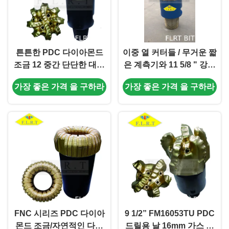
튼튼한 PDC 다이아몬드
이중 열 커터들 / 무거운 짧
조금 12 중간 단단한 대형
은 계측기와 11 5/8 " 강철
훈련을 위한 1/4
본체 PDC 드릴 비트
가장 좋은 가격 을 구하라
가장 좋은 가격 을 구하라
FM13088LU
FNC 시리즈 PDC 다이아
9 1/2” FM16053TU PDC
몬드 조금/자연적인 다이
드릴용 날 16mm 가스 우