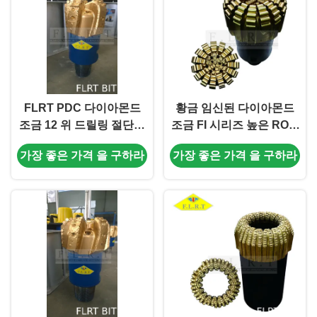
FLRT PDC 다이아몬드
황금 임신된 다이아몬드
조금 12 위 드릴링 절단기
조금 FI 시리즈 높은 ROP/
API-7-1 기준을 가진 1/4
높이 WOB API 7-1 기준
가장 좋은 가격 을 구하라
가장 좋은 가격 을 구하라
FS19053I