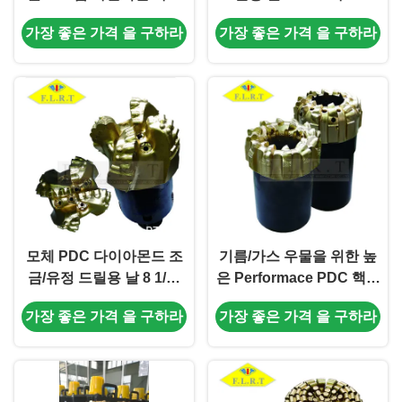
아몬드 핵심 조금 다수 잎
물 훈련을 위한 주요 절단
가장 좋은 가격 을 구하라
가장 좋은 가격 을 구하라
단면도 디자인
기 크기
모체 PDC 다이아몬드 조
기름/가스 우물을 위한 높
금/유정 드릴용 날 8 1/2”
은 Performace PDC 핵심
FM19043CT FM 시리즈
조금 모체 몸 높은
가장 좋은 가격 을 구하라
가장 좋은 가격 을 구하라
ROPExploration